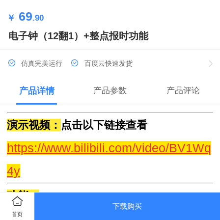
69
￥
.90
电子钟（12翻1）+整点报时功能
仿真完美运行
百度云快速发货
产品详情
产品参数
产品评论
演示视频：
点击以下链接查看
https://www.bilibili.com/video/BV1Wq
4y
功能：
下载购买
1.
数字电子钟能够显示时、分、秒。
首页