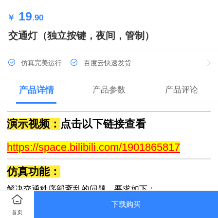
19
￥
.90
交通灯（独立按键，夜间，管制）
仿真完美运行
百度云快速发货
产品详情
产品参数
产品评论
演示视频：
点击以下链接查看
https://space.bilibili.com/1901865817
仿真功能：
解决交通秩序部紊乱的问题，要求如下：
东西方向、南北方向均有红、黄、绿三种信号灯
下载购买
首页
带紧急制动按钮，按钮按下，所有方向亮红灯；再次按