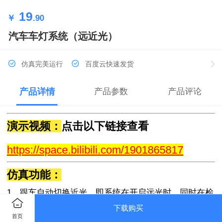
19
￥
.90
汽车车灯系统（远近光）
仿真完美运行
百度云快速发货
产品详情
产品参数
产品评论
演示视频：
点击以下链接查看
https://space.bilibili.com/1901865817
仿真功能：
1、跟车自动切换近光。即系统在开启远光时，同时在检
测前方是否存在障碍物如车辆等，如果存在，即切换为
下载购买
首页
近光灯。